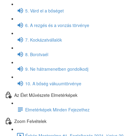
5. Várd el a bőséget
6. A rezgés és a vonzás törvénye
7. Kockázatvállalók
8. Borotvaél
9. Ne hátramenetben gondolkodj
10. A bőség vákuumtörvénye
Az Élet Művészete Elmetérképek
Elmetérképek Minden Fejezethez
Zoom Felvételek
Énkép Mesterelme #1. Foglalkozás 2021. június 20,